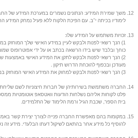
משך שמירת המידע: הנתונים נשמרים במערכת המידע של החברה 
לימודיו בכיתה י"ב. עם הפיכת הלקוח ללא פעיל נמחק המידע הר
זכויות משתמש על המידע שלו:
כוחך ובלבד שיש בידו הרשאה בכתב או על ידי אפוטרופוס שמונה
מעודכן ובכפוף להוכחת הדרוש תיקון .
3) הנך רשאי לפנות ולבקש למחוק את המידע האישי המוחזק במאגר המידע של החברה באמצעות שליחת בקשה לכתובת דוא"ל roygeva12@gmail.com.
החברה משתמשת בשירותיהן של חברות חיצוניות לשם שליחת הודע
פלט לקוחות אליהם נשלחות הודעות וואטסאפ אוטומטיות ממספר
בית הספר, שכבת הגיל ורמת הלימוד של התלמידים.
במקומות בהם מאפשרת החברה פנייה לצורך יצירת קשר באמצעו
להוסיף כל מידע אחר בהתאם לשיקול דעתו הבלעדי. מידע זה 