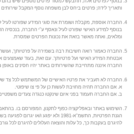
בנוסף לפרטים אלה, תתבקש למסור פרטים נוספים שיש בהם כדי
ותאריך לידה; פרטים ביחס לבן משפחה נוסף המקבל שירותים מה
החברה אוספת, מקבלת ושומרת את סוגי המידע שפורטו לעיל לפ
ומלאים, ואתה מאשר בזאת את נכונות הפרטים שמסרת.
החברה כאמור רואה חשיבות רבה בשמירה על פרטיותך, ועושה 
אבטחת המידע האישי ועל פרטיותך. עם זאת, בעוד שאמצעים א
החברה איננה מתחייבת שהשירותים באתר יהיו חסינים באופן מ
החברה לא תעביר את פרטיו האישיים של המשתמש לכל צד שלי
א. אם החברה תהיה מחויבת לעשות כן על פי צו שיפוטי.
ב. אם החברה תעמוד בפני איום שינקטו כנגדה צעדים משפטיים
השימוש באתר ובאפליקציה כפוף לתקנון, המפורסם בו. בהתאם 
הגנת הפרטיות, התשמ"א-1981 ולא יפגע
להיגרם בעקבות כך, כל עלות והוצאה העלולים להיגרם לכל גורם 