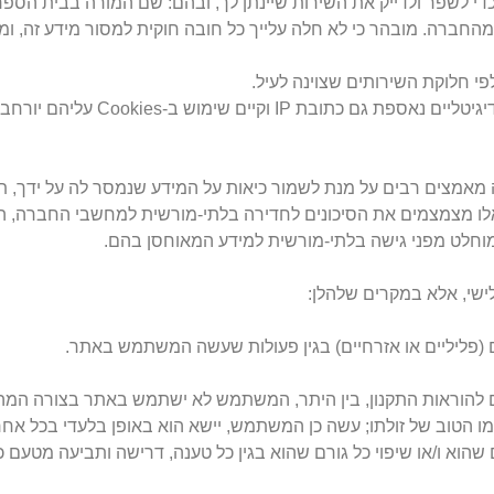
 לשפר ולדייק את השירות שיינתן לך, ובהם: שם המורה בבית הספר 
חברה. מובהר כי לא חלה עלייך כל חובה חוקית למסור מידע זה, ומס
י חלוקת השירותים שצוינה לעיל.
בנוסף למידע האישי שפורט לעיל ונאסף ע
מאמצים רבים על מנת לשמור כיאות על המידע שנמסר לה על ידך, 
לו מצמצמים את הסיכונים לחדירה בלתי-מורשית למחשבי החברה, הר
וחלט מפני גישה בלתי-מורשית למידע המאוחסן בהם.
שי, אלא במקרים שלהלן:
 (פליליים או אזרחיים) בגין פעולות שעשה המשתמש באתר.
להוראות התקנון, בין היתר, המשתמש לא ישתמש באתר בצורה המהווה
 ו/או יגרום לפגיעה בשמו הטוב של זולתו; עשה כן המשתמש, יישא הוא באופן בלעדי 
שהוא ו/או שיפוי כל גורם שהוא בגין כל טענה, דרישה ותביעה מטעם כ