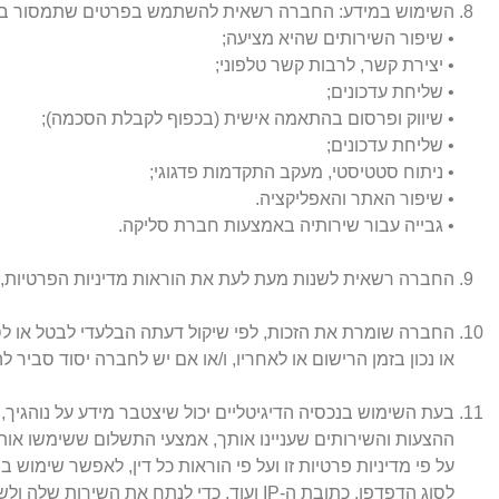
השימוש במידע: החברה רשאית להשתמש בפרטים שתמסור בנכסי
• שיפור השירותים שהיא מציעה;
• יצירת קשר, לרבות קשר טלפוני;
• שליחת עדכונים;
• שיווק ופרסום בהתאמה אישית (בכפוף לקבלת הסכמה);
• שליחת עדכונים;
• ניתוח סטטיסטי, מעקב התקדמות פדגוגי;
• שיפור האתר והאפליקציה.
• גבייה עבור שירותיה באמצעות חברת סליקה.
החברה רשאית לשנות מעת לעת את הוראות מדיניות הפרטיות, 
החברה שומרת את הזכות, לפי שיקול דעתה הבלעדי לבטל או לס
או נכון בזמן הרישום או לאחריו, ו/או אם יש לחברה יסוד סביר 
בעת השימוש בנכסיה הדיגיטליים יכול שיצטבר מידע על נוהגיך
ההצעות והשירותים שעניינו אותך, אמצעי התשלום ששימשו או
על פי מדיניות פרטיות זו ועל פי הוראות כל דין, לאפשר שימו
לסוג הדפדפן, כתובת ה-IP ועוד, כדי לנתח את השירות שלה ולשפר אותו.