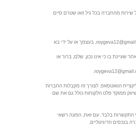
שירות מהחברה בכל גיל ו/או שטרם סיים
1) הנך רשאי לפנות ולבקש לעיין במידע האישי שלך המוחזק במאגר המידע של החברה באמצעות שליחת בקשה לכתובת דוא"ל roygeva12@gmail.com, בעצמך או על ידי בא
 באמצעות שליחת בקשה לכתובת דוא"ל roygeva12@gmail.com, ככל שמצאת לאחר שעיינת בו כי אינו נכון, שלם, ברור או
יקציית הוואטסאפ. לצורך זה מקבלות החברות
יווק ממוקד פלט הלקוחות כולל גם את שם
 התקשרות בלבד. עם זאת, הפונה רשאי
ה בנכסים הדיגיטליים.