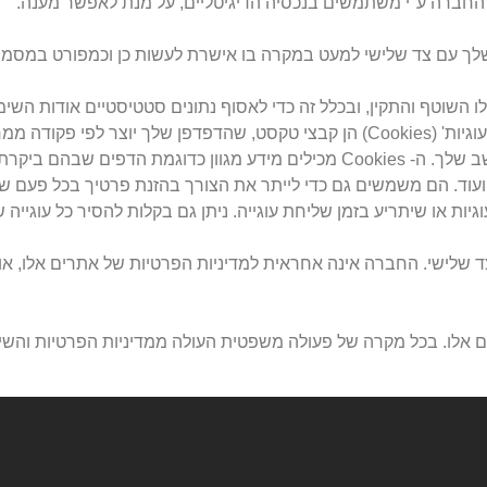
חברה ע"י משתמשים בנכסיה הדיגיטליים, על מנת לאפשר מענה.
 עם צד שלישי למעט במקרה בו אישרת לעשות כן וכמפורט במסמך מ
ה שימוש ב'עוגיות' (Cookies) לצורך תפעולו השוטף והתקין, ובכלל זה כדי לאסוף נתונים סטט
האתר ו/או הגלישה להעדפותיך האישיות ולצרכי אבטחת מידע. 'עוגיות' (Cookies) הן קבצי טקסט
תסגור את הדפדפן ואחרות נשמרות על גבי הכונן הקשיח במחשב שלך. ה- Cookies מכילים 
עוד. הם משמשים גם כדי לייתר את הצורך בהזנת פרטיך בכל פעם
יות או שיתריע בזמן שליחת עוגייה. ניתן גם בקלות להסיר כל עוגיי
ד שלישי. החברה אינה אחראית למדיניות הפרטיות של אתרים אלו, או
ים אלו. בכל מקרה של פעולה משפטית העולה ממדיניות הפרטיות וה