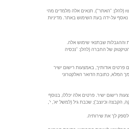
מרכז הלמידה של רועי גבע בע"מ (להלן: "החברה") מתייחסת בכבוד לפרטיות המשתמשים באתר האינטרנט אותו היא מפעילה roygeva.co.il (להלן: "האתר"). תנאים אלה מלמדים מהי
נאסף על-ידה בעת השימוש באתר. מדיניות
 וההגבלות שבתנאי שימוש אלה.
טיקטוק של החברה (להלן: "נכסיה
 פרטים אודותיך, באמצעות רישום ישיר
מך המלא, כתובת הדואר האלקטרוני
ות רישום ישיר. פרטים אלה יכללו, בנוסף
 זהות; מין; שם בית הספר בו אתה או ילדך לומד; רמת הלימוד (כגון 5 יחי' ממתמטיקה, הקבצה וכיוצב'); שכבת גיל (למשל יא', י',
לספק לך את שירותיה.