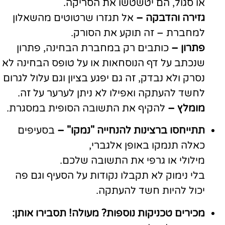
או סגול, הם יטשטשו את הסריקה.
גזירה והדבקה –
אל תגזרו שרטוטים מהשאלון
למחברת – זה תוקע את הסורק.
פתרון –
כותבים רק במחברת הבחינה, פתרון
שנכתב על דף הנוסחאות או על טופס הבחינה לא
נסרק ולא נבדק, זה גם יפגע בציון וגם עלול לגרום
לחשד להעתקה ואפילו לא ניתן לערער על זה.
מומלץ –
להקיף את התשובה הסופית במסגרת.
תתייחסו ברצינות להנחייה "נמקו" –
בסעיפים
כאלה תנמקו באופן אלגברי,
מילולי או גרפי את התשובה שלכם.
בלי נימוק לא תקבלו נקודות על הסעיף וגם פה
יכול להיות חשד להעתקה.
מכירים טכניקות נוספות? מעולה! תסבירו אותן: